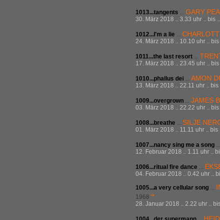
GARY PEA
1013...tangents
...
30. März 2018 .. 3.33 uhr .. bis
CHARLOTT
1012...I'm a lie
...
24. März 2018 .. 10.10 uhr .. bi
TREN
1011...the last resort
...
17. März 2018 .. 23.45 uhr .. bi
AMON DÜ
1010...phallus dei
...
13. März 2018 .. 22.11 uhr .. bis
JAMES 
1009...overgrown
...
03. März 2018 .. 22.22 uhr .. bi
SILJE NE
1008...breathe
...
01. März 2018 .. 11.11 uhr .. bi
1007...nancy sing me a song
..
12. Februar 2018 .. 1.11 uhr .. b
EKS
1006...ritual fire dance
...
04. Februar 2018 .. 0.42 uhr .. 
1005...a very cellular song
...
1968
28. Januar 2018 .. 2.22 uhr .. b
HEID
1004...der supermann
...