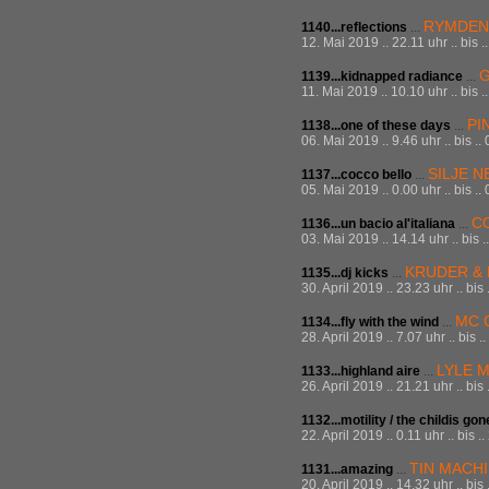
RYMDEN
1140...reflections
...
12. Mai 2019 .. 22.11 uhr .. bis 
1139...kidnapped radiance
...
11. Mai 2019 .. 10.10 uhr .. bis 
PI
1138...one of these days
...
06. Mai 2019 .. 9.46 uhr .. bis .
SILJE 
1137...cocco bello
...
05. Mai 2019 .. 0.00 uhr .. bis .
C
1136...un bacio al'italiana
...
03. Mai 2019 .. 14.14 uhr .. bis 
KRUDER &
1135...dj kicks
...
30. April 2019 .. 23.23 uhr .. bi
MC 
1134...fly with the wind
...
28. April 2019 .. 7.07 uhr .. bis 
LYLE 
1133...highland aire
...
26. April 2019 .. 21.21 uhr .. bis
1132...motility / the childis gon
22. April 2019 .. 0.11 uhr .. bis 
TIN MACH
1131...amazing
...
20. April 2019 .. 14.32 uhr .. bis