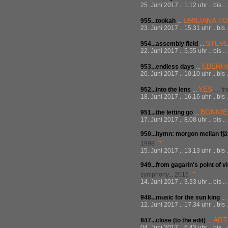
25. Juni 2017 .. 1.12 uhr .. bis 
EMILIANA TO
955...tookah
...
23. Juni 2017 .. 15.31 uhr .. bis
STEVE
954...assembly field
...
22. Juni 2017 .. 5.55 uhr .. bis 
EBERH
953...endless days
...
20. Juni 2017 .. 10.10 uhr .. bis
YES
952...into the lens
...
.. .. 
18. Juni 2017 .. 16.16 uhr .. bis
BONNIE 
951...the letting go
...
17. Juni 2017 .. 8.08 uhr .. bis 
950...hymn: morgon mellan fjä
1998
15. Juni 2017 .. 13.13 uhr .. bis
949...from gagarin's point of 
symphony... 2016
14. Juni 2017 .. 3.33 uhr .. bis 
948...music for the sun king
...
12. Juni 2017 .. 17.34 uhr .. bis
ART
947...close (to the edit)
...
04. Juni 2017 .. 5.43 uhr .. bis 