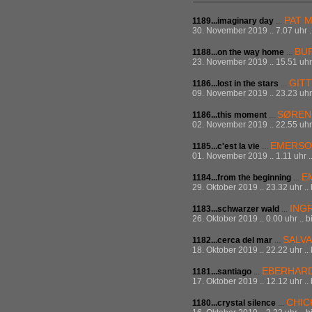
PAT 
1189...imaginary day
...
30. November 2019 .. 7.07 uhr .
BU
1188...on the way home
...
23. November 2019 .. 15.51 uhr 
GIT
1186...lost in the stars
...
09. November 2019 .. 23.23 uhr 
SØREN
1186...this moment
...
02. November 2019 .. 22.55 uhr 
EMERSON
1185...c'est la vie
...
01. November 2019 .. 1.11 uhr .
E
1184...from the beginning
...
29. Oktober 2019 .. 23.32 uhr ..
ING
1183...schwarzer wald
...
26. Oktober 2019 .. 0.00 uhr .. b
SALV
1182...cerca del mar
...
18. Oktober 2019 .. 22.22 uhr ..
EBERHAR
1181...santiago
...
17. Oktober 2019 .. 12.12 uhr ..
CHIC
1180...crystal silence
...