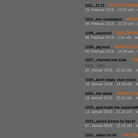
RUFUS WAIN
1111...11:11
...
15. Februar 2019 .. 13.31 uhr ..
RYLE
1110...the roundabout
...
08. Februar 2019 .. 22.22 uhr ..
GOLDFRA
1109...anymore
...
06. Februar 2019 .. 1.01 uhr .. 
AMON DÜÜL
1108...pig man
...
02. Februar 2019 .. 14.00 uhr ..
TH
1107...channel one suite
...
2000.. 2000
26. Januar 2019 .. 22.22 uhr .. 
1106...born slippy .nuxx (nuxx
19. Januar 2019 .. 14.14 uhr .. 
GREG HA
1105...the whole
...
15. Januar 2019 .. 22.22 uhr .. 
1104...god made the automobi
13. Januar 2019 .. 21.21 uhr .. 
1103...seven (remix by beck)
.
07. Januar 2019 .. 22.22 uhr .. 
THE BE
1102...when I'm 84
...