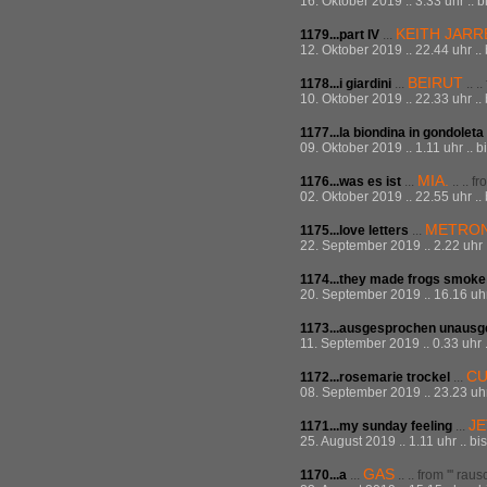
16. Oktober 2019 .. 3.33 uhr .. 
KEITH JARR
1179...part IV
...
12. Oktober 2019 .. 22.44 uhr ..
BEIRUT
1178...i giardini
...
.. .
10. Oktober 2019 .. 22.33 uhr ..
1177...la biondina in gondoleta
09. Oktober 2019 .. 1.11 uhr .. 
MIA.
1176...was es ist
...
.. .. f
02. Oktober 2019 .. 22.55 uhr ..
METRO
1175...love letters
...
22. September 2019 .. 2.22 uhr .
1174...they made frogs smoke 
20. September 2019 .. 16.16 uhr 
1173...ausgesprochen unaus
11. September 2019 .. 0.33 uhr .
CU
1172...rosemarie trockel
...
08. September 2019 .. 23.23 uhr 
J
1171...my sunday feeling
...
25. August 2019 .. 1.11 uhr .. bi
GAS
1170...a
...
.. .. from ''' rau