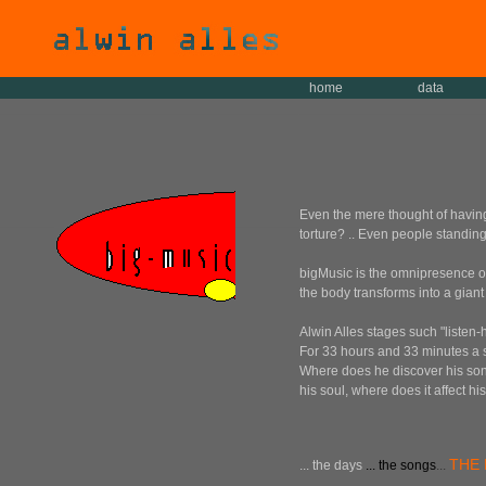
home
data
Even the mere thought of having
torture? .. Even people standing 
bigMusic is the omnipresence of
the body transforms into a giant
Alwin Alles stages such "listen
For 33 hours and 33 minutes a si
Where does he discover his song 
his soul, where does it affect hi
THE 
... the days
... the songs
...