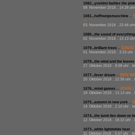
1082...yoshimi battles the pink
09. November 2018 .. 14.28 uhr 
1081...hoffnungsmaschine
...
03. November 2018 .. 23.46 uhr 
1080...the sound of everythin
02. November 2018 .. 13.13 uhr 
DAVID
1079...brilliant trees
...
01. November 2018 .. 3.33 uhr .
1078...the wind and the leave
27. Oktober 2018 .. 9.09 uhr .. 
BEN W
1077...fever dream
...
20. Oktober 2018 .. 22.56 uhr ..
JOHN 
1076...mind games
...
19. Oktober 2018 .. 13.13 uhr ..
S
1075...autumn in new york
...
14. Oktober 2018 .. 2.10 uhr .. 
1074...the lamb lies down on
12. Oktober 2018 .. 16.32 uhr ..
1073...white light/white heat
...
11. Oktober 2018 .. 5.57 uhr .. 