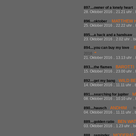
897....owner of a lonely heart
.
28. Oktober 2016 .. 21.21 uhr ..
MATTHEW 
896....oktober
...
25. Oktober 2016 .. 22.22 uhr ..
895....a hack and a handsaw
..
23. Oktober 2016 .. 2.02 uhr .. 
894....you can buy my love
...
2016
21. Oktober 2016 .. 13.13 uhr ..
BAROTTI
893....the flames
...
.
15. Oktober 2016 .. 23.00 uhr ..
WILD B
892....get my bang
...
14. Oktober 2016 .. 11.11 uhr ..
M
891....searching for jupiter
...
08. Oktober 2016 .. 10.10 uhr ..
ANDHIM
890....hausch
...
.. ..
04. Oktober 2016 .. 11.11 uhr ..
BEN WA
889....golden ratio
...
03. Oktober 2016 .. 1.23 uhr .. 
MODERAT
888....reminder
...
.