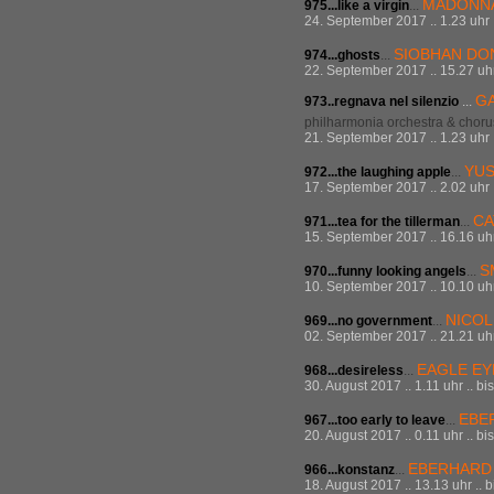
MADONN
975...like a virgin
...
24. September 2017 .. 1.23 uhr .
SIOBHAN DO
974...ghosts
...
22. September 2017 .. 15.27 uhr 
GA
973..regnava nel silenzio
...
philharmonia orchestra & chorus, 
21. September 2017 .. 1.23 uhr .
YU
972...the laughing apple
...
17. September 2017 .. 2.02 uhr .
CA
971...tea for the tillerman
...
15. September 2017 .. 16.16 uhr 
S
970...funny looking angels
...
10. September 2017 .. 10.10 uhr
NICOL
969...no government
...
02. September 2017 .. 21.21 uhr 
EAGLE EY
968...desireless
...
30. August 2017 .. 1.11 uhr .. bi
EBE
967...too early to leave
...
20. August 2017 .. 0.11 uhr .. bi
EBERHARD
966...konstanz
...
18. August 2017 .. 13.13 uhr .. 