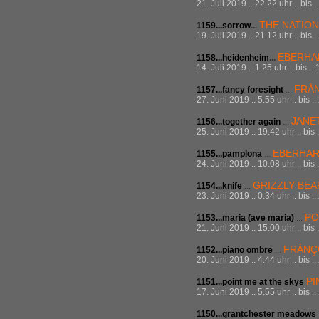
21. Juli 2019 .. 22.22 uhr .. bis 
THE NATIO
1159...sorrow
...
19. Juli 2019 .. 21.12 uhr .. bis 
EBERHA
1158...heidenheim
...
14. Juli 2019 .. 1.25 uhr .. bis .
FRÀN
1157...fancy foresight
...
27. Juni 2019 .. 5.55 uhr .. bis 
JANE
1156...together again
...
25. Juni 2019 .. 19.42 uhr .. bis
EBERHAR
1155...pamplona
...
24. Juni 2019 .. 10.08 uhr .. bis
GRIZZLY BEA
1154...knife
...
23. Juni 2019 .. 0.34 uhr .. bis 
PO
1153...maria (ave maria)
...
21. Juni 2019 .. 15.00 uhr .. bis
FRÀNÇ
1152...piano ombre
...
20. Juni 2019 .. 4.44 uhr .. bis 
PI
1151...point me at the skys
17. Juni 2019 .. 5.55 uhr .. bis 
1150...grantchester meadows