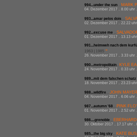
MARK 
994...under the sun
...
04. Dezember 2017 .. 8.00 uhr .
SALV
993...amar pelos dois
...
02. Dezember 2017 .. 22.22 uhr 
SALVADO
992...excuse me
...
01. Dezember 2017 .. 13.13 uhr 
991...heimweh nach dem kur
1963 | 1985
26. November 2017 .. 3.33 uhr .
KYLE E
990...metropolitain
...
24. November 2017 .. 0.33 uhr .
989...mit dem falschen schatz
18. November 2017 .. 23.23 uhr 
JOHN MAYE
988...wildfire
...
04. November 2017 .. 6.06 uhr .
PINK FLO
987...
autumn '68
...
01. November 2017 .. 2.52 uhr .
EBERHARD
986....grenoble
...
30. Oktober 2017 .. 17.17 uhr ..
KATE BU
985...
the big sky
...