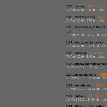
PINK FLOY
1130...flaming
...
19. April 2019 .. 4.54 uhr .. bis 
PHO
1129...c'est la vie no.2
...
14. April 2019 .. 5.55 uhr .. bis 
1128...who's afraid (of the art 
1984
12. April 2019 .. 20.20 uhr .. bis
1127...keep your lips sealed
...
10. April 2019 .. 22.44 uhr .. bis
MATHIAS E
1126...midwest
...
07. April 2019 .. 1.00 uhr .. bis 
1125...sunday morning sunshi
31. März 2019 .. 1.11 uhr .. bis 
EBE
1124...visible thoughts
...
23. März 2019 .. 22.33 uhr .. bi
ANDY 
1123...komedahead
...
19. März 2019 .. 23.23 uhr .. bi
VERNERI 
1122...bullhorn
...
16. März 2019 .. 23.48 uhr .. bi
1121...all tomorrow's parties
..