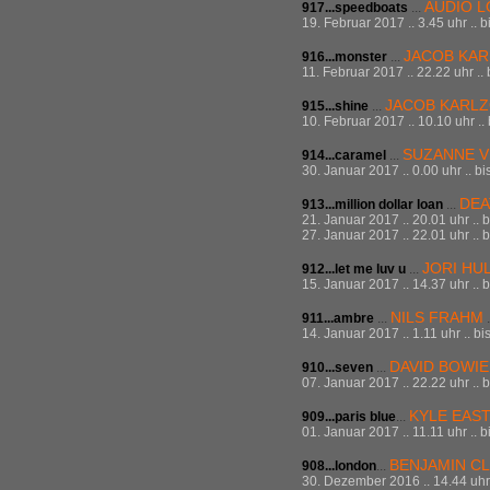
AUDIO L
917...
speedboats
...
19. Februar 2017 .. 3.45 uhr .. 
JACOB KA
916...
monster
...
11. Februar 2017 .. 22.22 uhr ..
JACOB KARLZ
915...
shine
...
10. Februar 2017 .. 10.10 uhr ..
SUZANNE 
914...
caramel
...
30. Januar 2017 .. 0.00 uhr .. bi
DEA
913...
million dollar loan
...
21. Januar 2017 .. 20.01 uhr .. 
27. Januar 2017 .. 22.01 uhr .. 
JORI HU
912...
let me luv u
...
15. Januar 2017 .. 14.37 uhr .. 
NILS FRAHM
911...
ambre
...
.
14. Januar 2017 .. 1.11 uhr .. b
DAVID BOWIE
910...
seven
...
07. Januar 2017 .. 22.22 uhr .. 
KYLE EAS
909...paris blue
...
01. Januar 2017 .. 11.11 uhr .. 
BENJAMIN C
908...london
...
30. Dezember 2016 .. 14.44 uhr .