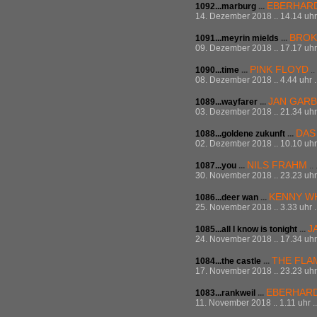
EBERHAR
1092...marburg
...
14. Dezember 2018 .. 14.14 uhr 
BROK
1091...meyrin mields
...
09. Dezember 2018 .. 17.17 uhr 
PINK FLOYD
1090...time
...
..
08. Dezember 2018 .. 4.44 uhr .
JAN GAR
1089...wayfarer
...
03. Dezember 2018 .. 21.34 uhr 
DAS
1088...goldene zukunft
...
02. Dezember 2018 .. 10.10 uhr 
NILS FRAHM
1087...you
...
..
30. November 2018 .. 23.23 uhr 
KENNY W
1086...deer wan
...
25. November 2018 .. 3.33 uhr .
J
1085...all I know is tonight
...
24. November 2018 .. 17.34 uhr 
THE FLA
1084...the castle
...
17. November 2018 .. 23.23 uhr 
EBERHAR
1083...rankweil
...
11. November 2018 .. 1.11 uhr .