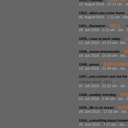
HOME OF 
1053...rooftops
...
10. August 2018 .. 17.17 uhr .. b
1052...when you come home
..
05. August 2018 .. 1.11 uhr .. bi
EELS
1051...flyswatter
...
.. ..
29. Juli 2018 .. 0.22 uhr .. bis .
L
1050...I was in paris today
...
21. Juli 2018 .. 23.23 uhr .. bis 
E
1049...seven movements
...
19. Juli 2018 .. 15.50 uhr .. bis 
RUFUS WAI
1048...poses
...
14. Juli 2018 .. 21.49 uhr .. bis 
1047...you cannot cast out th
o'seven heads.. 2012
07. Juli 2018 .. 22.22 uhr .. bis 
THE
1046...sunday morning
...
01. Juli 2018 .. 2.40 uhr .. bis .
BLAC
1045...life is an ocean
...
29. Juni 2018 .. 17.03 uhr .. bis
1044...something about know
28. Juni 2018 .. 7.27 uhr .. bis 