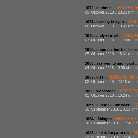
LED ZEPP
1072...kashmir
...
09. Oktober 2018 .. 20.23 uhr ..
EME
1071...burning bridges
...
08. Oktober 2018 .. 10.49 uhr ..
DANA G
1070...andy warhol
...
07. Oktober 2018 .. 1.12 uhr .. 
1069...come on! feel the illinoi
05. Oktober 2018 .. 15.31 uhr ..
1068...say yes! to michigan!
..
04. Oktober 2018 .. 5.55 uhr .. 
MARILYN MO
1067...kiss
...
02. Oktober 2018 .. 20.10 uhr ..
CROSBY,
1066...woodstock
...
01. Oktober 2018 .. 16.24 uhr ..
V
1065...season of the witch
...
30. September 2018 .. 3.33 uhr .
EBERHAR
1064...tübingen
...
28. September 2018 .. 17.48 uhr 
G
1063...I think I'm paranoid
...
22. September 2018 .. 23.48 uhr 