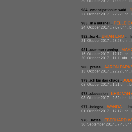
29. Oktober 2017 .. 7.00 uhr .. 
984...
emanzipation im wald
...
27. Oktober 2017 .. 22.22 uhr ..
PELLE C
983...
in a nutshell
...
24. Oktober 2017 .. 7.07 uhr .. 
BRIAN ENO
982...
lux 4
...
.. ..
21. Oktober 2017 .. 23.23 uhr ..
MAR
981...summer running
...
15. Oktober 2017 .. 17.17 uhr ..
20. Oktober 2017 .. 11.11 uhr ..
AARON PARK
980...praise
...
13. Oktober 2017 .. 22.22 uhr ..
JUD
979...ich bin das chaos
...
08. Oktober 2017 .. 1.21 uhr .. 
ERIC VAN
978...obsession
...
03. Oktober 2017 .. 2.52 uhr .. 
WANDA
977...bologna
...
.. .. 
01. Oktober 2017 .. 17.17 uhr ..
EBERHARD W
976....lazise
...
30. September 2017 .. 7.43 uhr .