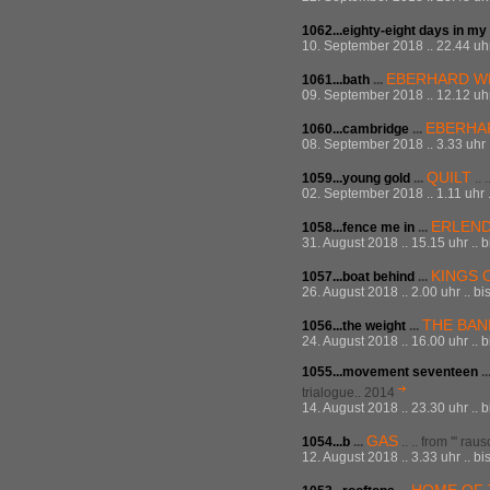
1062...eighty-eight days in my
10. September 2018 .. 22.44 uhr 
EBERHARD W
1061...bath
...
09. September 2018 .. 12.12 uhr
EBERHA
1060...cambridge
...
08. September 2018 .. 3.33 uhr .
QUILT
1059...young gold
...
.. 
02. September 2018 .. 1.11 uhr .
ERLEND
1058...fence me in
...
31. August 2018 .. 15.15 uhr .. 
KINGS 
1057...boat behind
...
26. August 2018 .. 2.00 uhr .. bi
THE BAN
1056...the weight
...
24. August 2018 .. 16.00 uhr .. b
1055...movement seventeen
..
trialogue.. 2014
14. August 2018 .. 23.30 uhr .. b
GAS
1054...b
...
.. .. from ''' ra
12. August 2018 .. 3.33 uhr .. bi