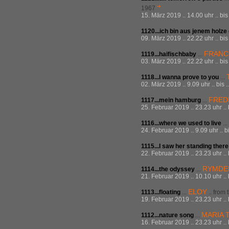
1967
15. März 2019 .. 14.00 uhr .. bi
1120...ich bin aus jenem holze
09. März 2019 .. 22.22 uhr .. bis
FRANC
1119...haifischbaby
...
03. März 2019 .. 22.22 uhr .. bi
1118...I wanna prove to you
...
02. März 2019 .. 9.09 uhr .. bis
FRED
1117...mein hamburg
...
25. Februar 2019 .. 23.23 uhr ..
1116...where we used to live
...
24. Februar 2019 .. 9.09 uhr .. 
1115...I saw her standing there
22. Februar 2019 .. 23.23 uhr ..
RYMDE
1114...the odyssey
...
21. Februar 2019 .. 10.10 uhr ..
ELOY
1113...floating
...
.. from 
19. Februar 2019 .. 23.23 uhr ..
MARIA 
1112...nature song
...
16. Februar 2019 .. 23.23 uhr ..