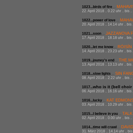
MAHAVI
1023...birds of fire
...
22. April 2018 .. 0.22 uhr .. bis 
MAHA
1022...power of love
...
20. April 2018 .. 14.14 uhr .. bis
JAZZANOVA F
1021...soon
...
17. April 2018 .. 18.18 uhr .. bis
RÓISÍN
1020...let me know
...
14. April 2018 .. 23.23 uhr .. bis
THE M
1019...jouney's end
...
13. April 2018 .. 13.13 uhr .. bis
SIN FAN
1018...slow lights
...
08. April 2018 .. 2.22 uhr .. bis 
who is it (bell choir
1017...
06. April 2018 .. 16.16 uhr .. bis
KAT EDMON
1016...lucky
...
03. April 2018 .. 10.29 uhr .. bis
TALK
1015...I believe in you
...
02. April 2018 .. 0.00 uhr .. bis 
DAVI
1014...time will crawl
...
31. März 2018 .. 14.14 uhr .. bis