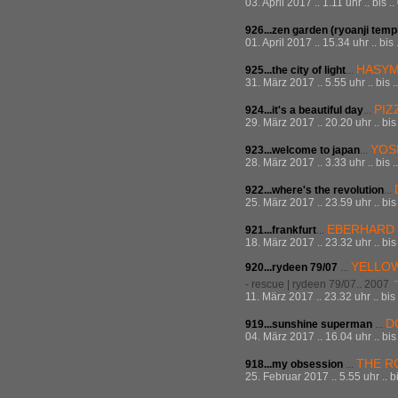
03. April 2017 .. 1.11 uhr .. bis 
926...zen garden (ryoanji temp
01. April 2017 .. 15.34 uhr .. bis
HASY
925...the city of light
...
31. März 2017 .. 5.55 uhr .. bis 
PIZ
924...it's a beautiful day
...
29. März 2017 .. 20.20 uhr .. bi
YOS
923...welcome to japan
...
28. März 2017 .. 3.33 uhr .. bis
922...where's the revolution
...
25. März 2017 .. 23.59 uhr .. bi
EBERHARD
921...frankfurt
...
18. März 2017 .. 23.32 uhr .. bi
YELLO
920...
rydeen 79/07
...
- rescue | rydeen 79/07.. 2007
11. März 2017 .. 23.32 uhr .. bis
D
919...
sunshine superman
...
04. März 2017 .. 16.04 uhr .. bi
THE R
918...
my obsession
...
25. Februar 2017 .. 5.55 uhr .. 