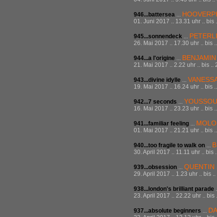
HOOVERP
946...battersea
...
01. Juni 2017 .. 13.31 uhr .. bis
PETERL
945...sonnendeck
...
26. Mai 2017 .. 17.30 uhr .. bis 
BENJAMIN
944...a l'origine
...
21. Mai 2017 .. 2.22 uhr .. bis .
VANESSA
943...divine idylle
...
19. Mai 2017 .. 16.24 uhr .. bis 
YOUSSOU
942...7 seconds
...
16. Mai 2017 .. 23.23 uhr .. bis 
MOLO
941...familiar feeling
...
01. Mai 2017 .. 21.21 uhr .. bis 
B
940...too fragile to walk on
...
30. April 2017 .. 11.11 uhr .. bi
QUENTIN 
939...obsession
...
29. April 2017 .. 1.23 uhr .. bis 
938...london's brilliant parade
23. April 2017 .. 22.22 uhr .. bis
DA
937...absolute beginners
...