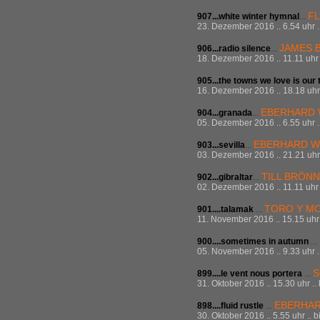
F
907...white winter hymnal
...
23. Dezember 2016 .. 6.54 uhr .
JAMES 
906...radio silence
...
18. Dezember 2016 .. 11.11 uhr 
905...the towns we love is our
16. Dezember 2016 .. 18.18 uhr 
EBERHARD
904...granada
...
05. Dezember 2016 .. 6.55 uhr .
EBERHARD W
903...sevilla
...
03. Dezember 2016 .. 21.21 uhr 
TILL BRÖN
902...gibraltar
...
02. Dezember 2016 .. 11.11 uhr 
TORO Y MO
901....talamak
...
11. November 2016 .. 15.15 uhr 
900....sometimes in autumn
...
05. November 2016 .. 9.33 uhr .
S
899....le vent nous portera
...
31. Oktober 2016 .. 15.30 uhr ..
EBERHA
898....fluid rustle
...
30. Oktober 2016 .. 5.55 uhr .. 