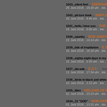
EBERHA
1043...silent feet
...
26. Juni 2018 .. 19.20 uhr .. bis
SIMPL
1042...picture book
...
25. Juni 2018 .. 9.46 uhr .. bis 
THE
1041...hello, I love you
...
24. Juni 2018 .. 0.00 uhr .. bis 
BOB JAME
1040...spunky
...
22. Juni 2018 .. 14.14 uhr .. bis
E.S
1039...tide of trepidation
...
16. Juni 2018 .. 16.16 uhr .. bis
1038...eighty-eight days in my
15. Juni 2018 .. 5.55 uhr .. bis 
E.S.T.
1037...decade
...
.. .. fr
13. Juni 2018 .. 17.34 uhr .. bis
1036...birds in black and white
10. Juni 2018 .. 2.22 uhr .. bis 
MELANIE DE 
1035...lilies
...
02. Juni 2018 .. 23.23 uhr .. bis
BON IVE
1034...33 "GOD"
...
01. Juni 2018 .. 13.31 uhr .. bis