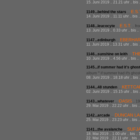
15. Juni 2019 .. 21.21 uhr .. bis
E.S.
1149...behind the stars
...
14. Juni 2019 .. 11.11 uhr .. bis
E.S.T.
1148...leucocyte
...
.. fr
13. Juni 2019 .. 0.33 uhr .. bis 
EBERHA
1147...edinburgh
...
11. Juni 2019 .. 13.31 uhr .. bis
TH
1146...sunshine on leith
...
10. Juni 2019 .. 4.56 uhr .. bis 
1145...if summer had it's ghos
album ''' if summer had it's ghos
08. Juni 2019 .. 18.18 uhr .. bis
KETTCA
1144...48 stunden
...
02. Juni 2019 .. 15.15 uhr .. bis
OASIS
1143...whatever
...
.. 1
29. Mai 2019 .. 22.22 uhr .. bis 
DUNCAN L
1142...arcade
...
25. Mai 2019 .. 23.23 uhr .. bis 
SUFJ
1141...the avalanche
...
18. Mai 2019 .. 1.00 uhr .. bis .
22. Mai 2019 .. 22.11 uhr .. bis 