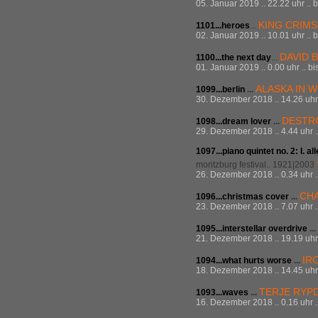
05. Januar 2019 .. 22.22 uhr .. 
KING CRIM
1101...
heroes
...
02. Januar 2019 .. 10.01 uhr .. 
DAVID 
1100...
the next day
...
01. Januar 2019 .. 0.00 uhr .. bi
ALASKA IN 
1099...berlin
...
30. Dezember 2018 .. 14.26 uhr 
DESTR
1098...dream lover
...
29. Dezember 2018 .. 4.44 uhr .
1097...piano quintet no. 2: I. 
moritzburg festival.. 1921|2003
26. Dezember 2018 .. 0.34 uhr .
CHA
1096...christmas cover
...
23. Dezember 2018 .. 7.07 uhr .
1095...interstellar overdrive
...
21. Dezember 2018 .. 19.19 uhr 
IR
1094...what hurts worse
...
18. Dezember 2018 .. 14.45 uhr 
TERJE RYP
1093...waves
...
16. Dezember 2018 .. 0.16 uhr .