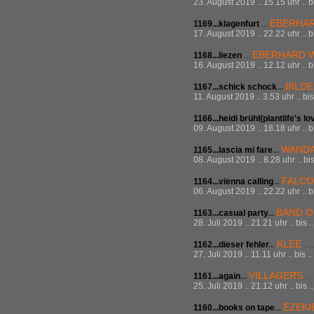
23. August 2019 .. 15.15 uhr .. b
EBERHA
1169...klagenfurt
...
17. August 2019 .. 22.22 uhr .. b
EBERHARD 
1168...liezen
...
16. August 2019 .. 12.12 uhr .. 
BILD
1167...schick schock
...
11. August 2019 .. 3.53 uhr .. bi
1166...heidi brühl(plantlife's l
09. August 2019 .. 18.18 uhr .. b
WAND
1165...lascia mi fare
...
08. August 2019 .. 8.28 uhr .. bi
FALCO
1164...vienna calling
...
06. August 2019 .. 22.22 uhr .. b
BAND O
1163...casual party
...
28. Juli 2019 .. 21.21 uhr .. bis 
KLEE
1162...dieser fehler
...
.. 
27. Juli 2019 .. 11.11 uhr .. bis 
VILLAGERS
1161...again
...
.. 
25. Juli 2019 .. 21.12 uhr .. bis 
EZEKI
1160...books on tape
...