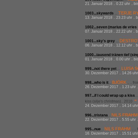
21. Januar 2018 .. 0.22 uhr .. bi
TERJE R
1003...skywards
...
13. Januar 2018 .. 23.23 uhr .. 
1002...seven (marius de vries
07. Januar 2018 .. 22.22 uhr .. 
DESTRO
1001...sky's grey
...
06. Januar 2018 .. 12.12 uhr .. 
1000...tausend tränen tief (sin
01. Januar 2018 .. 0.00 uhr .. bi
LUISA 
999...not there yet
...
30. Dezember 2017 .. 14.26 uhr 
BJÖRK
998...
who is it
...
.. .. f
26. Dezember 2017 .. 1.23 uhr .
997...
if I could wrap up a kiss
..
kiss (silje's christmas).. 2010
24. Dezember 2017 .. 14.14 uhr 
NILS FRAHM
996...
tristana
...
22. Dezember 2017 .. 5.55 uhr .
NILS FRAHM
995...
nue
...
.. .
16. Dezember 2017 .. 15.51 uhr 