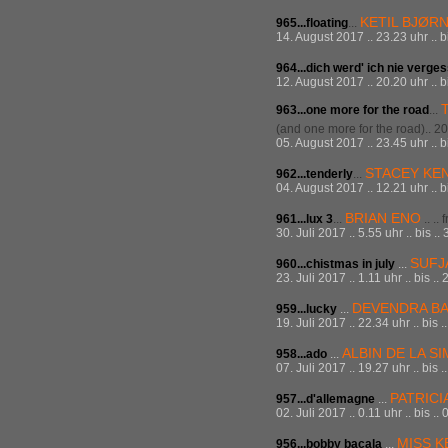
KETIL BJØR
965...
floating
...
14. August 2017 .. 23.23 uhr .. b
964...
dich werd' ich nie verge
12. August 2017 .. 20.20 uhr .. b
963...
one more for the road
...
(and one more for the road).. 2
05. August 2017 .. 23.45 uhr .. b
STACEY KE
962...
tenderly
...
04. August 2017 .. 12.21 uhr .. 
BRIAN ENO
961...
lux 3
...
.. ..
30. Juli 2017 .. 5.55 uhr .. bis .
SUFJ
960...chistmas in july
...
23. Juli 2017 .. 1.11 uhr .. bis .
DEVENDRA B
959...lucky
...
19. Juli 2017 .. 22.34 uhr .. bis 
ALBIN DE LA S
958...ado
...
07. Juli 2017 .. 19.27 uhr .. bis 
PATRICI
957...d'allemagne
...
02. Juli 2017 .. 0.11 uhr .. bis .
MISS K
956...bobby bacala
...