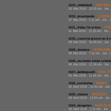
JON BAL
1033...shibboleth
...
30. Mai 2018 .. 22.55 uhr .. bis 
LA BRA
1032...brassbanda
...
27. Mai 2018 .. 1.11 uhr .. bis .
TH
1031...friday I'm in love
...
11. Mai 2018 .. 11.33 uhr .. bis 
1030...concerto grosso no. 6 e
09. Mai 2018 .. 16.45 uhr .. bis 
JOHN AB
1029...timeless
...
08. Mai 2018 .. 7.11 uhr .. bis .
1028...wo meine sonne schein
06. Mai 2018 .. 21.36 uhr .. bis 
ERIC P
1027...lieblingszahl
...
05. Mai 2018 .. 11.44 uhr .. bis 
MOBY
1026...everloving
...
.. 
30. April 2018 .. 23.32 uhr .. bi
MOLOKO
1025...statues
...
..
29. April 2018 .. 13.54 uhr .. bis
RUFUS W
1024...tiergarten
...
28. April 2018 .. 1.11 uhr .. bis 