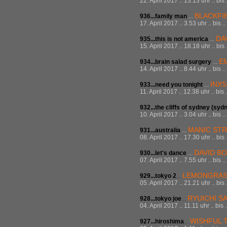
22. April 2017 .. 13.13 uhr .. bis
BLACKFI
936...family man
...
17. April 2017 .. 3.53 uhr .. bis 
DA
935...this is not america
...
15. April 2017 .. 18.18 uhr .. bis
E
934...brain salad surgery
...
14. April 2017 .. 8.44 uhr .. bis 
INXS
933...need you tonight
...
11. April 2017 .. 12.38 uhr .. bis
932...the cliffs of sydney (syd
10. April 2017 .. 3.04 uhr .. bis 
MANIC ST
931...australia
...
08. April 2017 .. 17.30 uhr .. bis
DAVID B
930...let's dance
...
07. April 2017 .. 7.55 uhr .. bis 
LEMONGRA
929...tokyo 2
...
05. April 2017 .. 21.21 uhr .. bis
RYUICHI S
928...tokyo joe
...
04. April 2017 .. 11.11 uhr .. bis
WISHFUL 
927...hiroshima
...