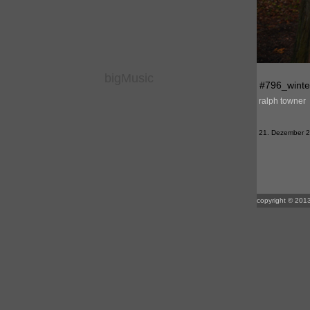
bigMusic
#796_winter
ralph towner
21. Dezember 201
copyright © 2013