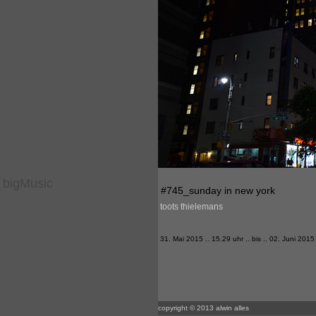
bigMusic
#745_sunday in new york
toots thielemans
31. Mai 2015 .. 15.29 uhr .. bis .. 02. Juni 2015 
copyright © 2013 alwin alles