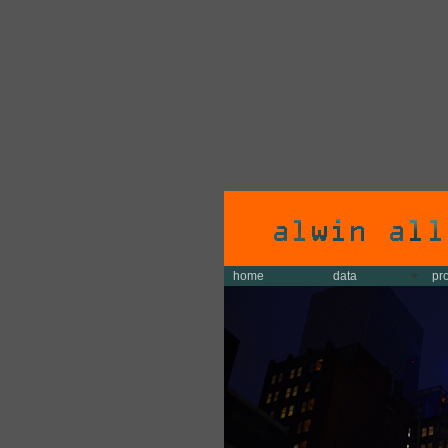
home
data
pr