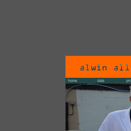
home
data
pr