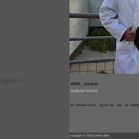
bigMusic
#896_oktober
matthew herbert
25. Oktober 2016 .. 22.22 uhr .. bis .. 27. Okto
copyright © 2013 alwin alles