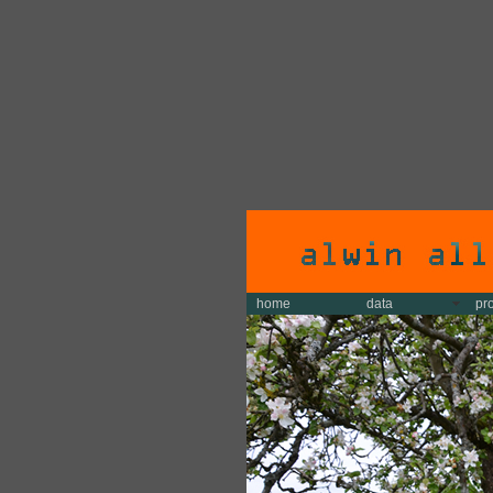
home
data
pr