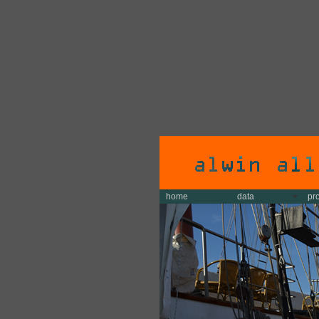
home
data
pr