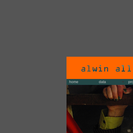
home
data
pr