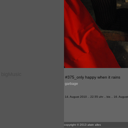
bigMusic
#375_only happy when it rains
garbage
14. August 2010 .. 22.55 uhr .. bis .. 16. Augus
copyright © 2013 alwin alles