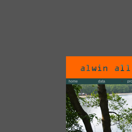
home
data
pr