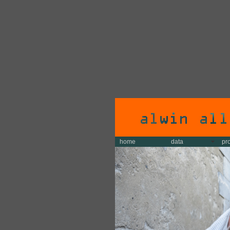
home
data
pr