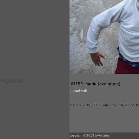
bigMusic
#1153_maria (ave maria)
popol vuh
21. Juni 2019 .. 15.00 uhr .. bis .. 23. Juni 2019
copyright © 2013 alwin alles