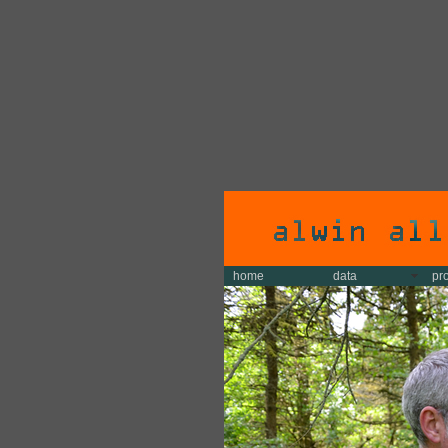
home
data
pr