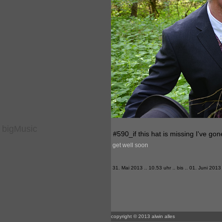
bigMusic
#590_if this hat is missing I've gon
get well soon
31. Mai 2013 .. 10.53 uhr .. bis .. 01. Juni 2013
copyright © 2013 alwin alles