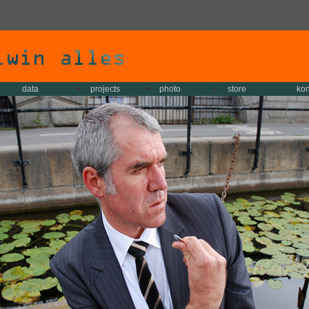
data
projects
photo
store
kon