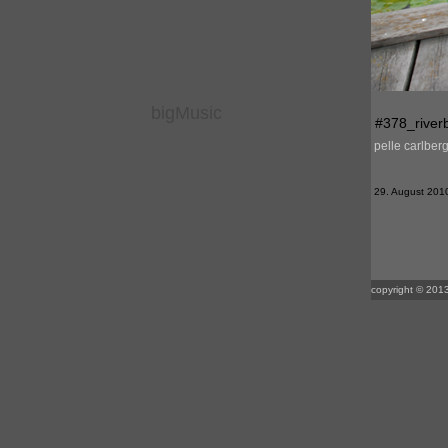
bigMusic
#378_river
pelle carlber
29. August 2010 
copyright © 2013