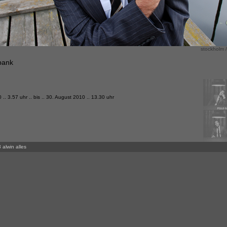
stockholm /
bank
g
.. 3.57 uhr .. bis .. 30. August 2010 .. 13.30 uhr
 alwin alles