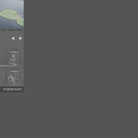
 foto: alwin alles