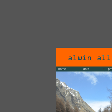
home
data
pr