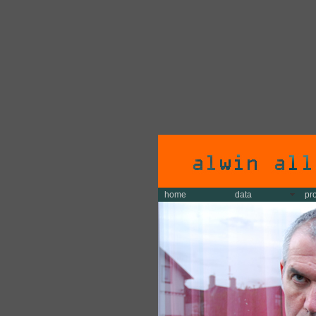
home
data
pr