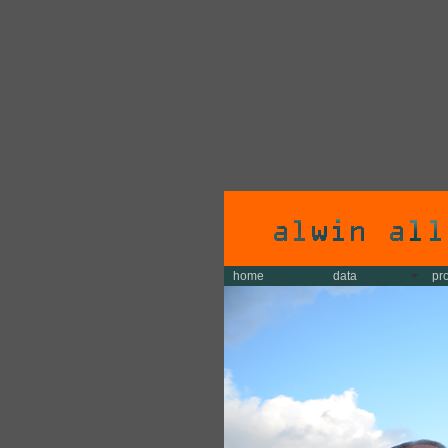
home
data
pr