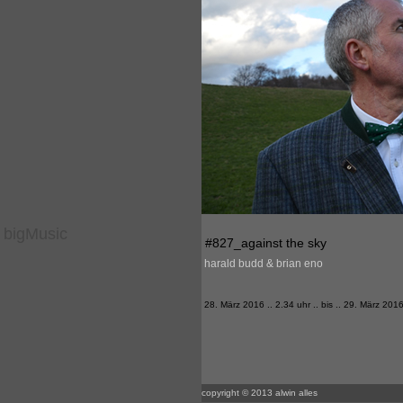
bigMusic
#827_against the sky
harald budd & brian eno
28. März 2016 .. 2.34 uhr .. bis .. 29. März 2016
copyright © 2013 alwin alles