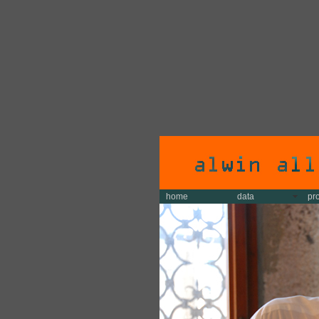
home
data
pr