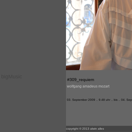
bigMusic
#309_requiem
wolfgang amadeus mozart
03. September 2009 .. 9.48 uhr .. bis .. 04. Se
copyright © 2013 alwin alles