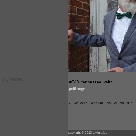
bigMusic
#743_tennessee waltz
patti page
28. Mai 2015 .. 4.56 uhr .. bis .. 29. Mai 2015 .
copyright © 2013 alwin alles