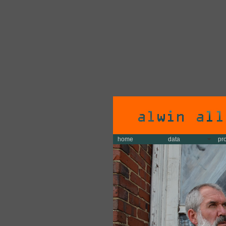
home
data
pr