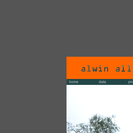
home
data
pr