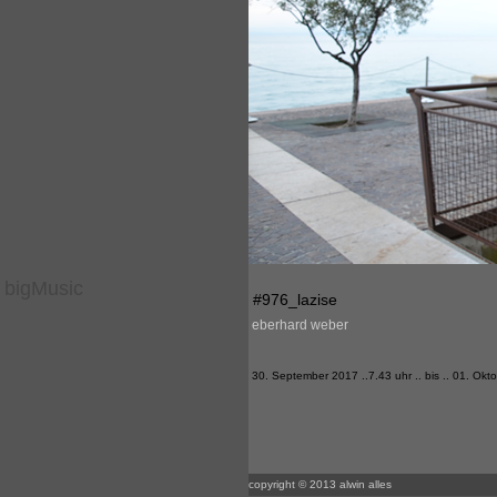
bigMusic
#976_lazise
eberhard weber
30. September 2017 ..7.43 uhr .. bis .. 01. Okt
copyright © 2013 alwin alles