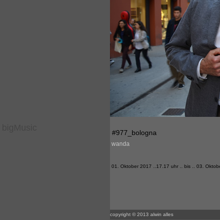
bigMusic
#977_bologna
wanda
01. Oktober 2017 ..17.17 uhr .. bis .. 03. Oktob
copyright © 2013 alwin alles