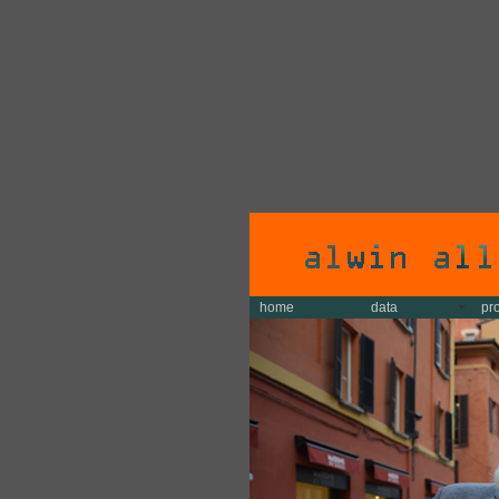
home
data
pr