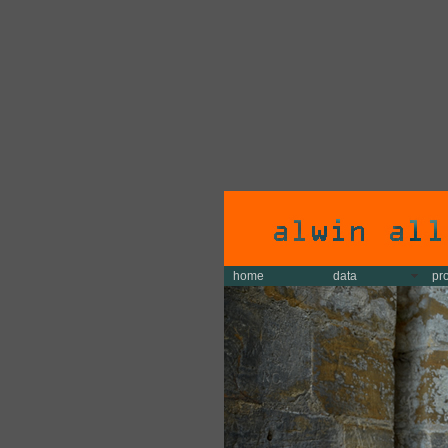
home
data
pr