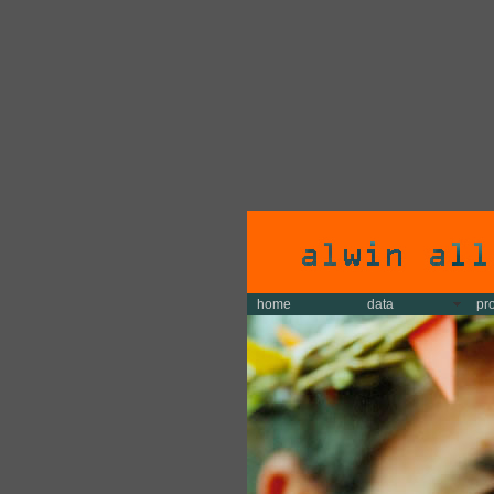
home
data
pr