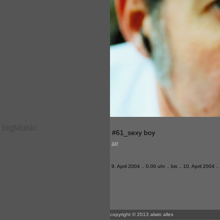
bigMusic
#61_sexy boy
air
9. April 2004 .. 0.00 uhr .. bis .. 10. April 2004 .
copyright © 2013 alwin alles