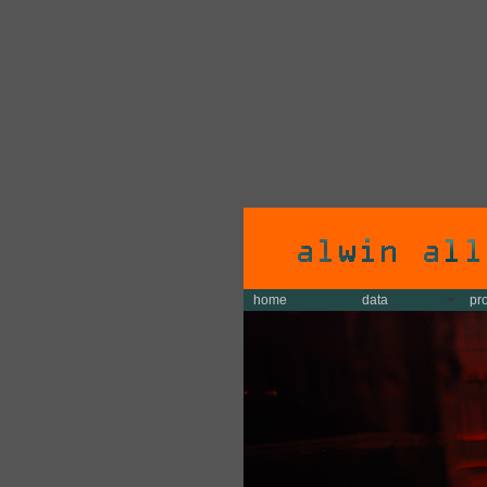
home
data
pr