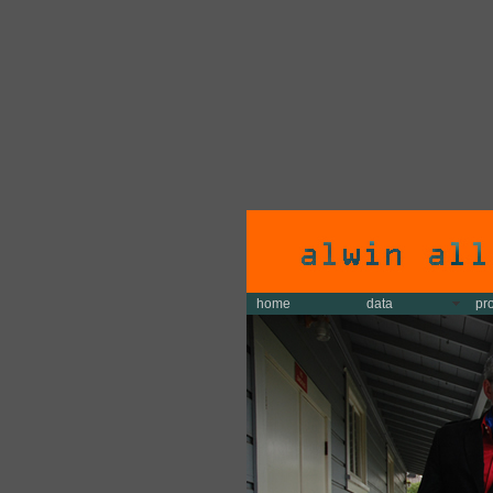
home
data
pr