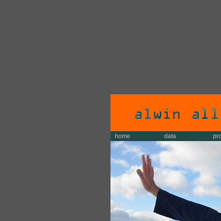
home
data
pr