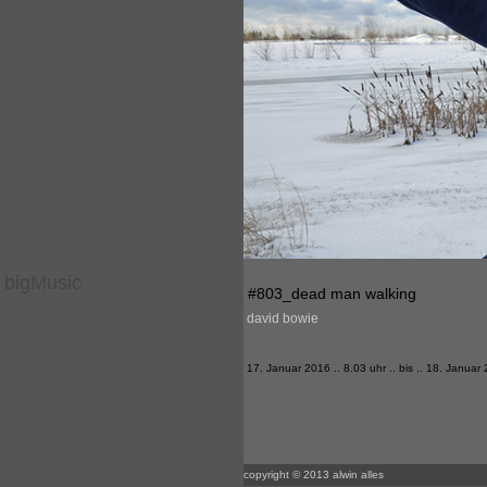
bigMusic
#803_dead man walking
david bowie
17. Januar 2016 .. 8.03 uhr .. bis .. 18. Januar
copyright © 2013 alwin alles