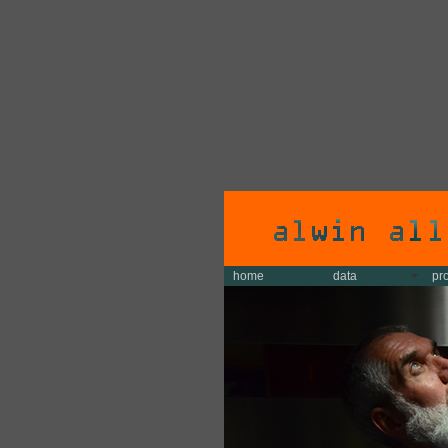
home
data
pr