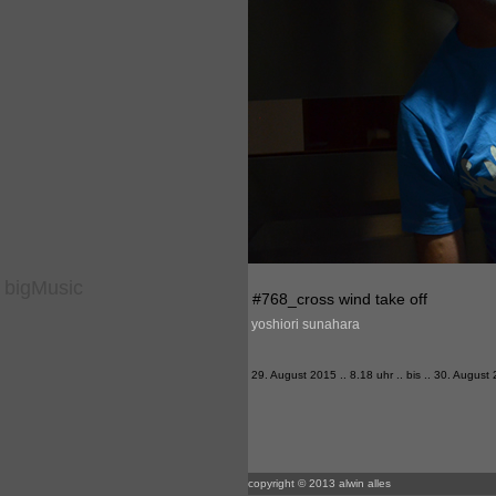
bigMusic
#768_cross wind take off
yoshiori sunahara
29. August 2015 .. 8.18 uhr .. bis .. 30. August
copyright © 2013 alwin alles