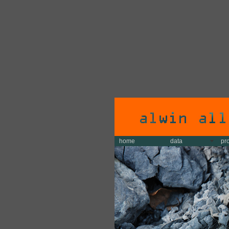
home
data
pr