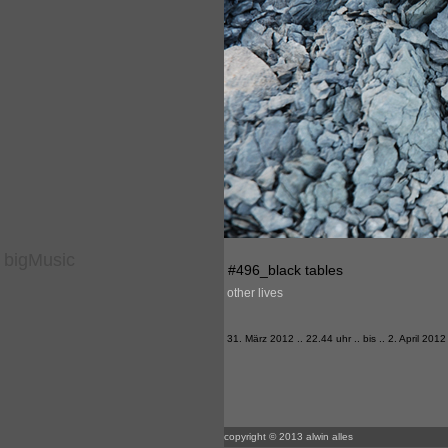
bigMusic
#496_black tables
other lives
31. März 2012 .. 22.44 uhr .. bis .. 2. April 2012
copyright © 2013 alwin alles