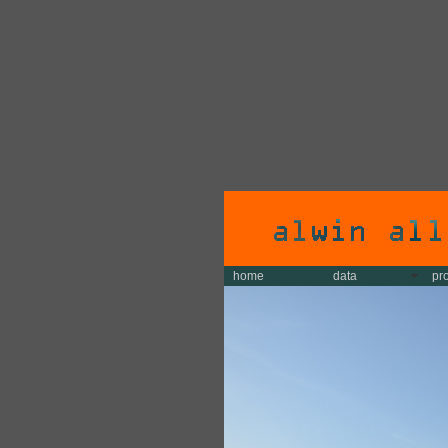
home
data
pr