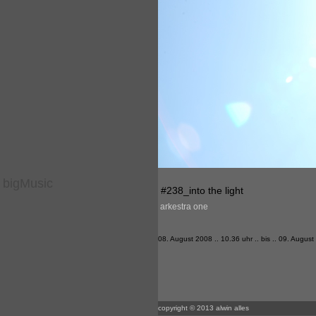
bigMusic
#238_into the light
arkestra one
08. August 2008 .. 10.36 uhr .. bis .. 09. August
copyright © 2013 alwin alles