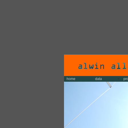
home
data
pr