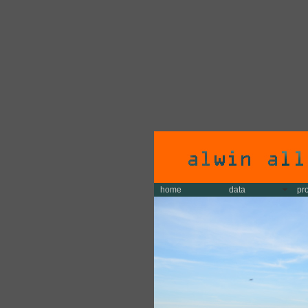
home
data
pr