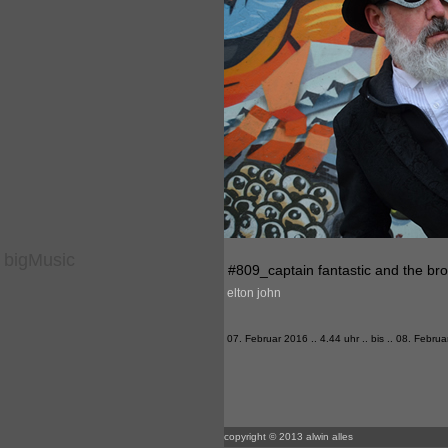
bigMusic
#809_captain fantastic and the br
elton john
07. Februar 2016 .. 4.44 uhr .. bis .. 08. Februa
copyright © 2013 alwin alles