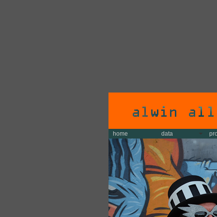
home
data
pr