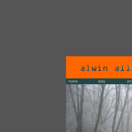
home
data
pr