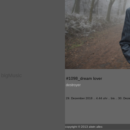
bigMusic
#1098_dream lover
destroyer
29. Dezember 2018 .. 4.44 uhr .. bis .. 30. Dez
copyright © 2013 alwin alles