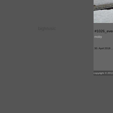
bigMusic
#1026_ever
moby
30. April 2018 ..
copyright © 2013