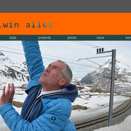
data
projects
photo
store
kon