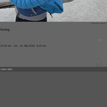
bernina pass /
loving
 23.32 uhr .. bis .. 01. Mai 2018 ..9.18 uhr
 alwin alles