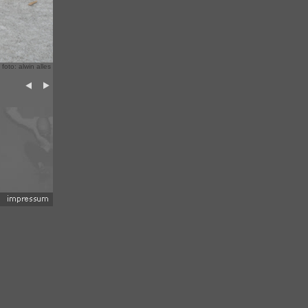
 foto: alwin alles