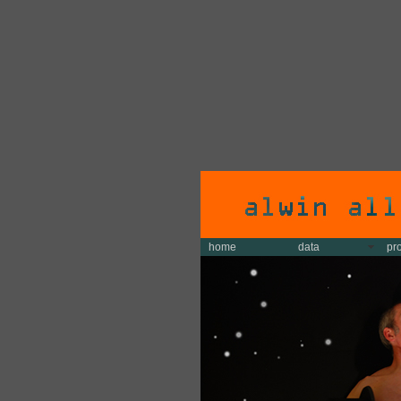
home
data
pr