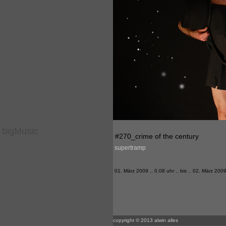
bigMusic
#270_crime of the century
supertramp
01. März 2009 .. 0.08 uhr .. bis .. 02. März 2009
copyright © 2013 alwin alles