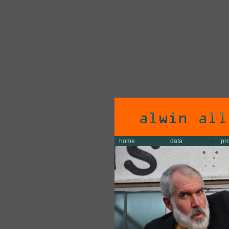
home
data
pr