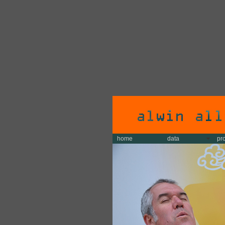
home
data
pr