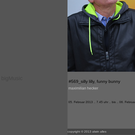
bigMusic
#569_silly lilly, funny bunny
maximilian hecker
05. Februar 2013 .. 7.45 uhr .. bis .. 06. Februa
copyright © 2013 alwin alles