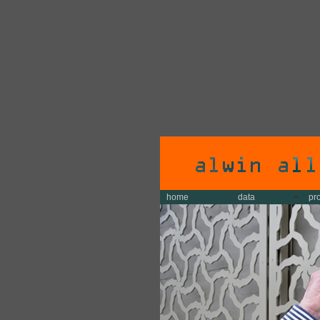
home
data
pr