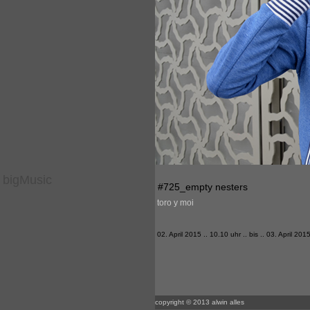
bigMusic
#725_empty nesters
toro y moi
02. April 2015 .. 10.10 uhr .. bis .. 03. April 201
copyright © 2013 alwin alles