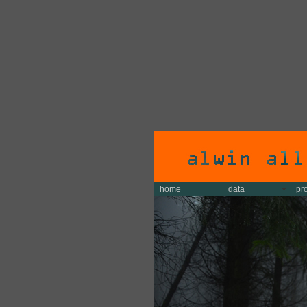
home
data
pr