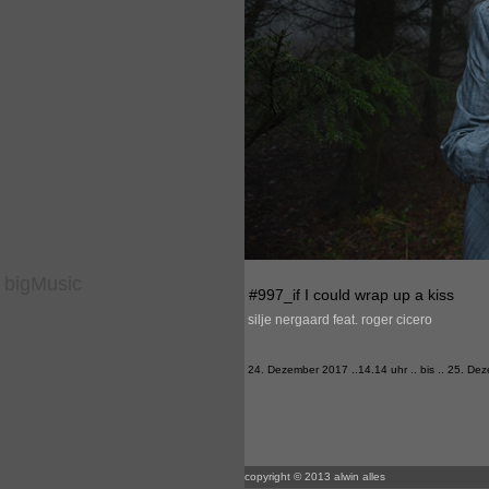
bigMusic
#997_if I could wrap up a kiss
silje nergaard feat. roger cicero
24. Dezember 2017 ..14.14 uhr .. bis .. 25. De
copyright © 2013 alwin alles