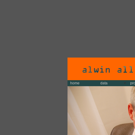
home
data
pr