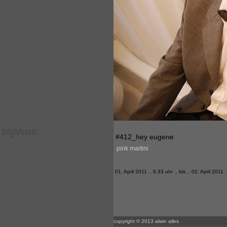
bigMusic
#412_hey eugene
pink martini
01. April 2011 .. 9.33 uhr .. bis .. 02. April 2011 
copyright © 2013 alwin alles