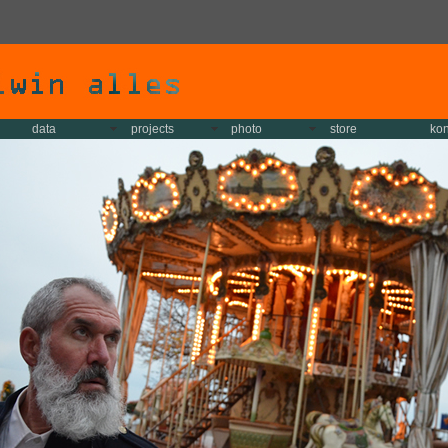
data
projects
photo
store
kon