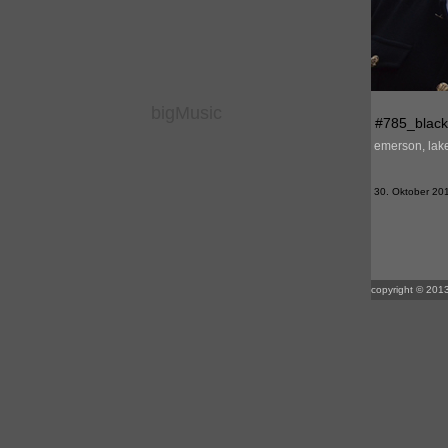
bigMusic
#785_blac
emerson, lak
30. Oktober 2015
copyright © 2013