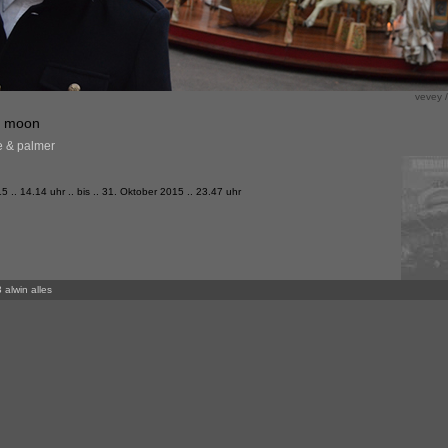
vevey /
k moon
e & palmer
 .. 14.14 uhr .. bis .. 31. Oktober 2015 .. 23.47 uhr
 alwin alles