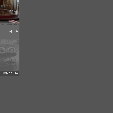
 foto: alwin alles