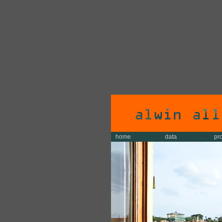
home
data
pr