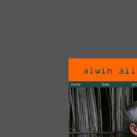
home
data
pr