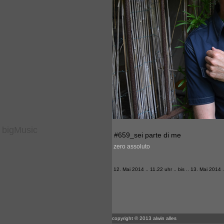
bigMusic
#659_sei parte di me
zero assoluto
12. Mai 2014 .. 11.22 uhr .. bis .. 13. Mai 2014 
copyright © 2013 alwin alles