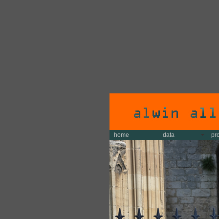
home
data
pr