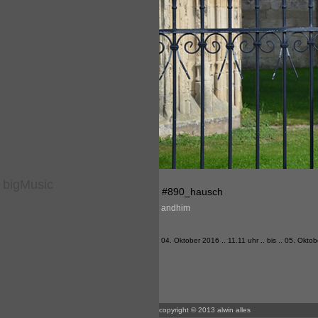
bigMusic
#890_hausch
andhim
04. Oktober 2016 .. 11.11 uhr .. bis .. 05. Okto
copyright © 2013 alwin alles