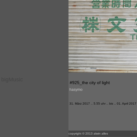
bigMusic
#925_the city of light
hasymo
31. März 2017 .. 5.55 uhr .. bis .. 01. April 2017
copyright © 2013 alwin alles