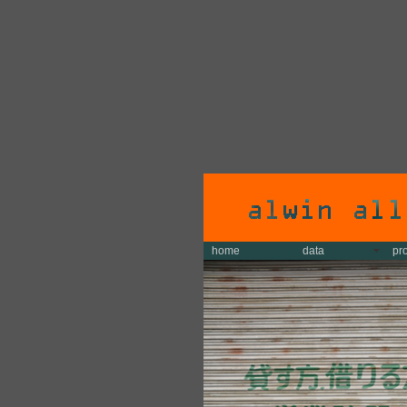
home
data
pr