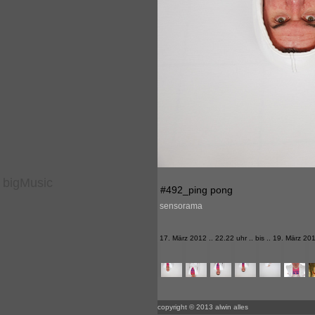
bigMusic
#492_ping pong
sensorama
17. März 2012 .. 22.22 uhr .. bis .. 19. März 201
copyright © 2013 alwin alles