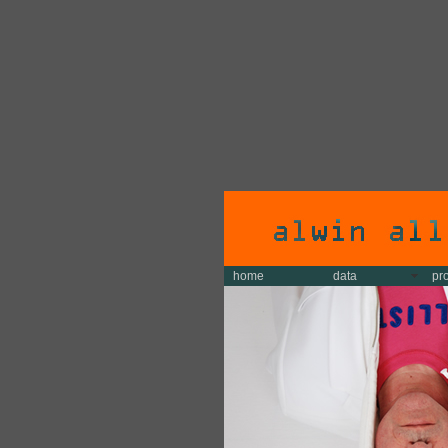
home
data
pr