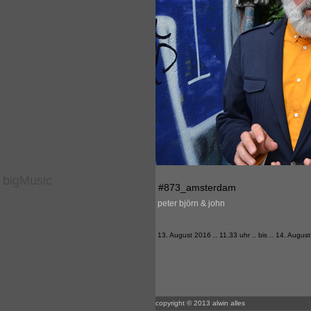
bigMusic
#873_amsterdam
peter björn & john
13. August 2016 .. 11.33 uhr .. bis .. 14. Augus
copyright © 2013 alwin alles