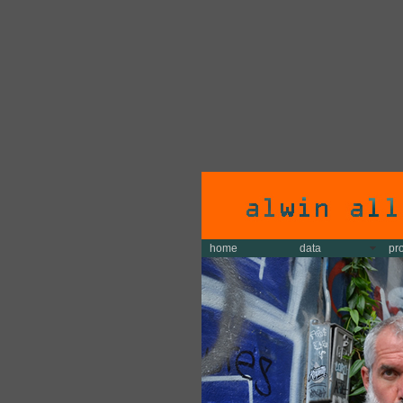
home
data
pr