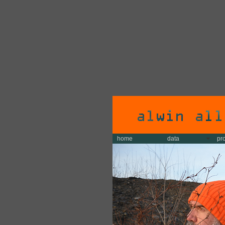
home
data
pr