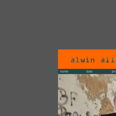
home
data
pr