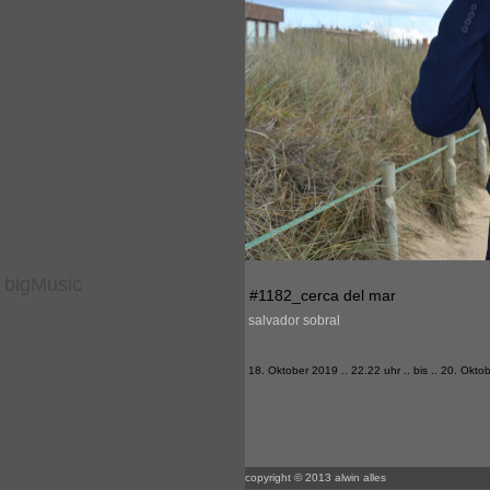
bigMusic
#1182_cerca del mar
salvador sobral
18. Oktober 2019 .. 22.22 uhr .. bis .. 20. Okto
copyright © 2013 alwin alles