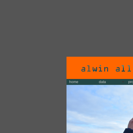
home
data
pr