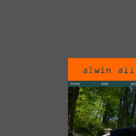
home
data
pr