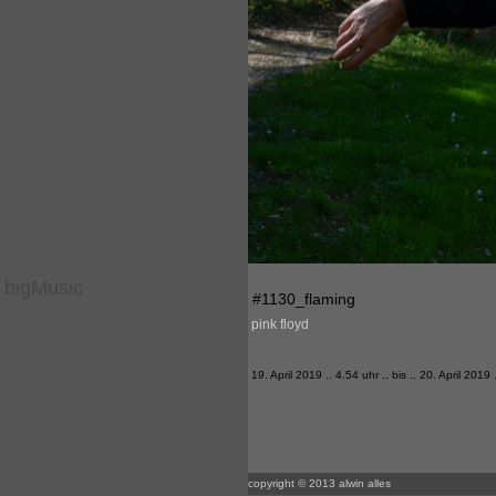
bigMusic
#1130_flaming
pink floyd
19. April 2019 .. 4.54 uhr .. bis .. 20. April 2019
copyright © 2013 alwin alles