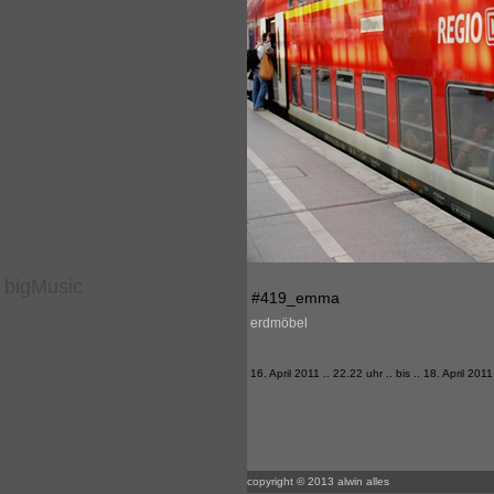
bigMusic
#419_emma
erdmöbel
16. April 2011 .. 22.22 uhr .. bis .. 18. April 2011
copyright © 2013 alwin alles