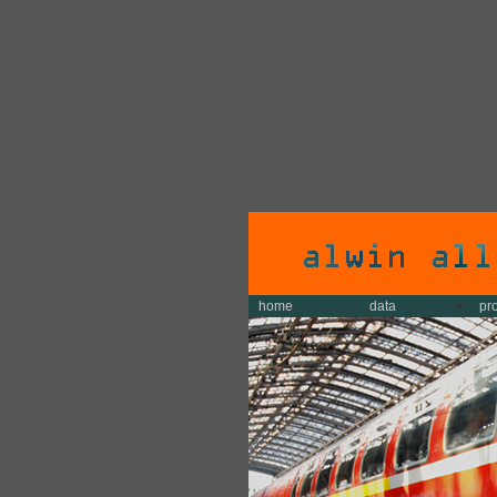
home
data
pr