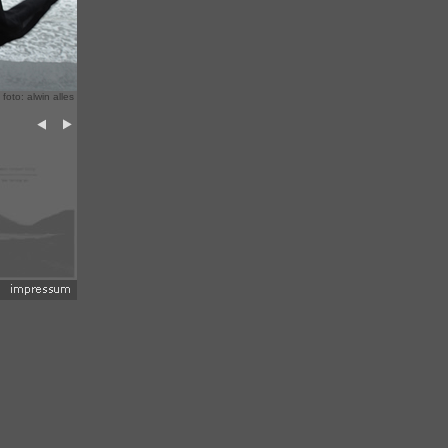
 foto: alwin alles