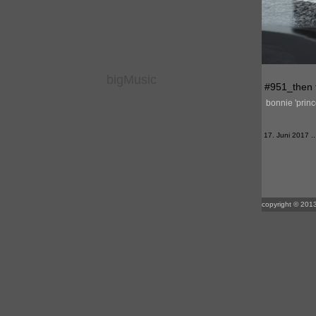
bigMusic
#951_then t
bonnie 'prince
17. Juni 2017 .. 
copyright © 2013