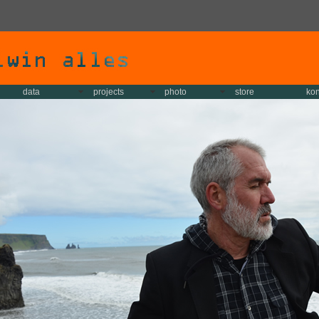
data
projects
photo
store
kon