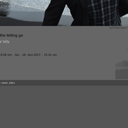
dyrhólavegur /
he letting go
' billy
8.08 uhr .. bis .. 18. Juni 2017 .. 15.41 uhr
 alwin alles